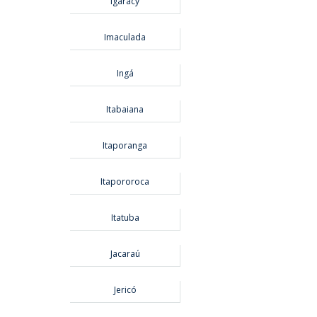
Igaracy
Imaculada
Ingá
Itabaiana
Itaporanga
Itapororoca
Itatuba
Jacaraú
Jericó