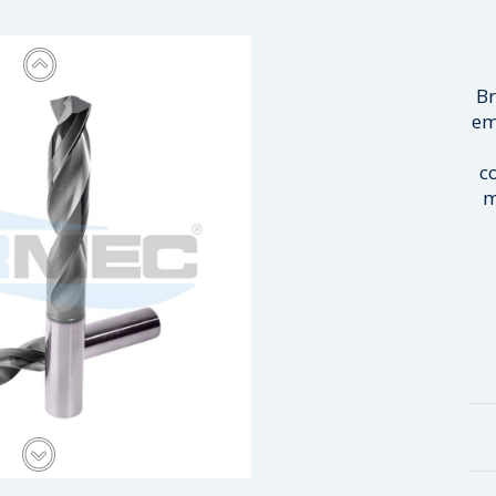
Br
em
c
m