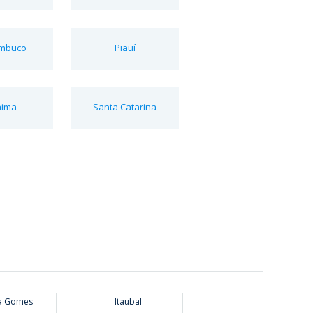
mbuco
Piauí
aima
Santa Catarina
ra Gomes
Itaubal