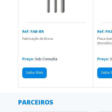
Ref: FAB-BR
Ref: PA
Fabricação de Broca
Placa Au
Monobloco
Preço:
Sob Consulta
Preço:
S
Saiba Mais
Saiba 
PARCEIROS