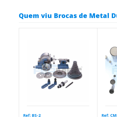
Quem viu Brocas de Metal D
Ref: BS-2
Ref: C