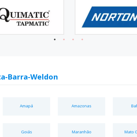
ta-Barra-Weldon
Amapá
Amazonas
Ba
Goiás
Maranhão
Mato 