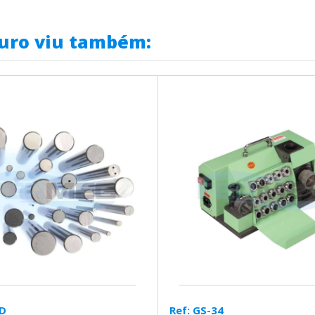
uro viu também:
MD
Ref: GS-34