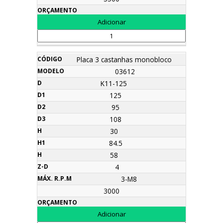
Placa 3 castanhas monobloco
03612
K11-125
125
95
108
30
84.5
58
4
3-M8
3000