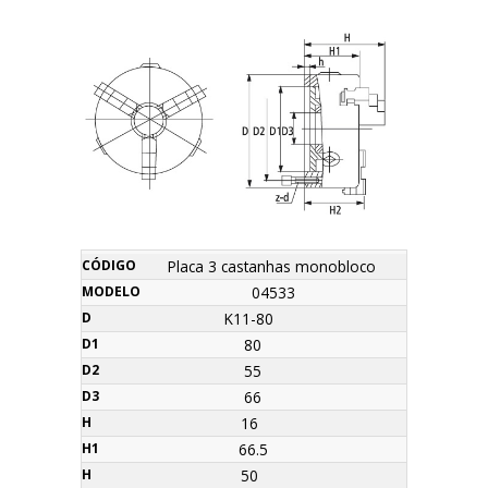
z-
Máx.
Placa 3 castanhas monobloco
Nome
Código
Modelo
D
D1
D2
D3
H
H1
h
Orçamento
d
R.P.M
04533
K11-80
80
55
66
16
66.5
50