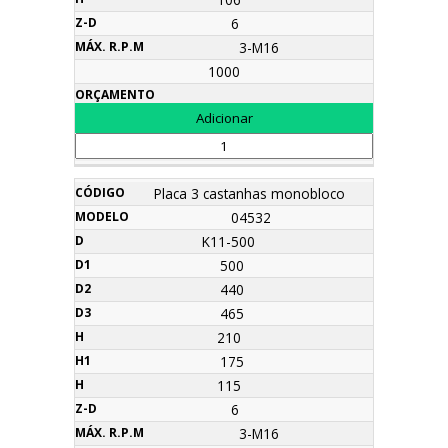
6
3-M16
1000
Placa 3 castanhas monobloco
04532
K11-500
500
440
465
210
175
115
6
3-M16