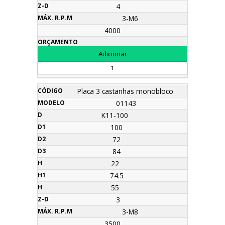
4
3-M6
4000
Placa 3 castanhas monobloco
01143
K11-100
100
72
84
22
74.5
55
3
3-M8
3500