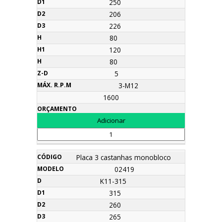
250
206
226
80
120
80
5
3-M12
1600
Placa 3 castanhas monobloco
02419
K11-315
315
260
265