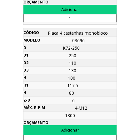
Placa 4 castanhas monobloco
03696
K72-250
250
110
130
100
117.5
80
6
4-M12
1800