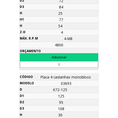
72
84
25
77
54
4
4-M8
4800
Placa 4 castanhas monobloco
03693
K72-125
125
95
108
30