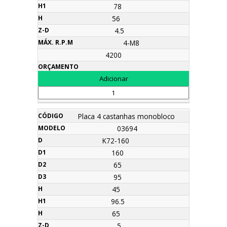
78
56
4.5
4-M8
4200
Placa 4 castanhas monobloco
03694
K72-160
160
65
95
45
96.5
65
5