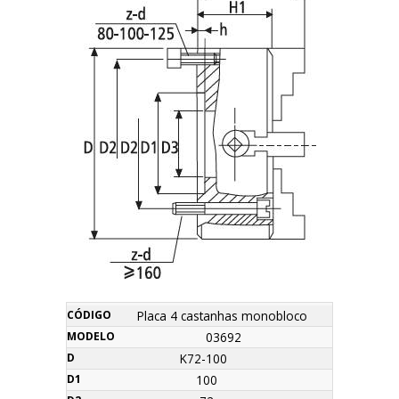
z-
Máx.
Placa 4 castanhas monobloco
Nome
Código
Modelo
D
D1
D2
D3
H
H1
h
Orçamento
d
R.P.M
03692
K72-100
100