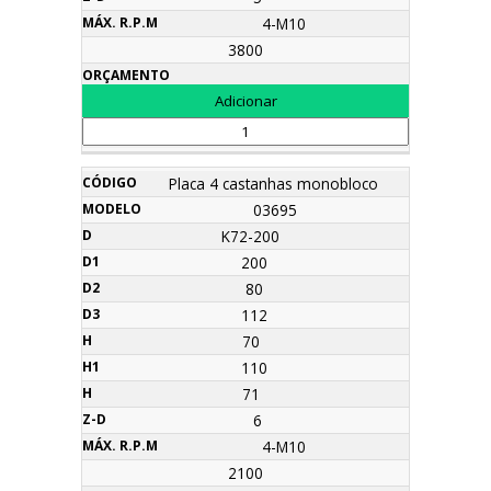
4-M10
3800
Placa 4 castanhas monobloco
03695
K72-200
200
80
112
70
110
71
6
4-M10
2100