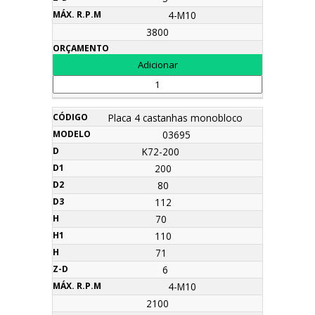
4-M10
3800
Placa 4 castanhas monobloco
03695
K72-200
200
80
112
70
110
71
6
4-M10
2100