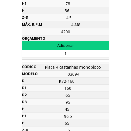
78
56
4.5
4-M8
4200
Placa 4 castanhas monobloco
03694
K72-160
160
65
95
45
96.5
65
5