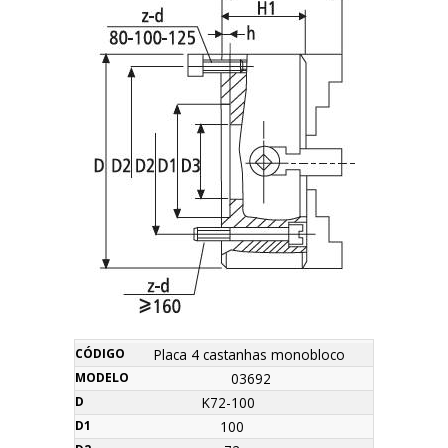
z-
Máx.
Placa 4 castanhas monobloco
Nome
Código
Modelo
D
D1
D2
D3
H
H1
h
Orçamento
d
R.P.M
03692
K72-100
100