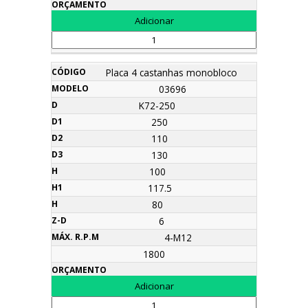
Placa 4 castanhas monobloco
03696
K72-250
250
110
130
100
117.5
80
6
4-M12
1800