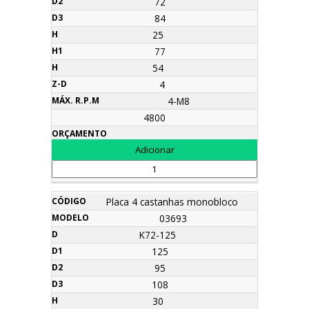
72
84
25
77
54
4
4-M8
4800
Placa 4 castanhas monobloco
03693
K72-125
125
95
108
30