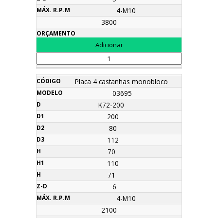
4-M10
3800
Placa 4 castanhas monobloco
03695
K72-200
200
80
112
70
110
71
6
4-M10
2100