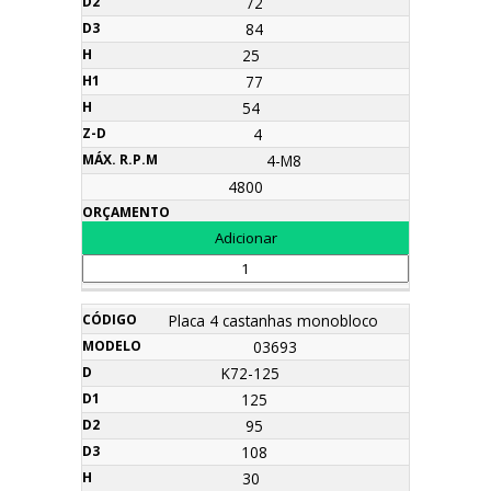
72
84
25
77
54
4
4-M8
4800
Placa 4 castanhas monobloco
03693
K72-125
125
95
108
30