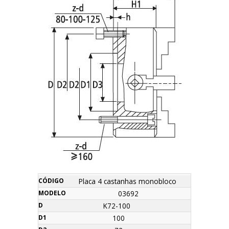
z-
Máx.
Placa 4 castanhas monobloco
Nome
Código
Modelo
D
D1
D2
D3
H
H1
h
Orçamento
d
R.P.M
03692
K72-100
100