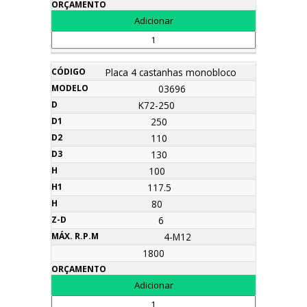
Placa 4 castanhas monobloco
03696
K72-250
250
110
130
100
117.5
80
6
4-M12
1800