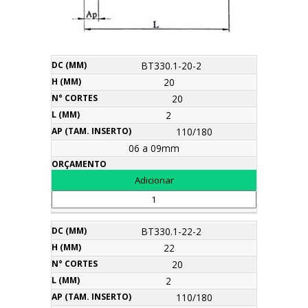
Ap
BT330.1-20-2
Dc
H
N°
L
Código
(tam.
Orçamento
(mm)
(mm)
Cortes
(mm)
20
Inserto)
20
2
110/180
06 a 09mm
BT330.1-22-2
22
20
2
110/180