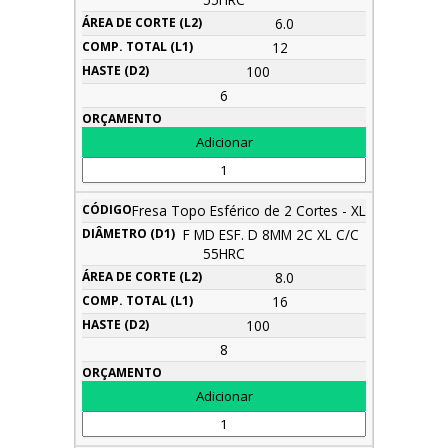
6.0
12
100
6
Fresa Topo Esférico de 2 Cortes - XL
F MD ESF. D 8MM 2C XL C/C
55HRC
8.0
16
100
8