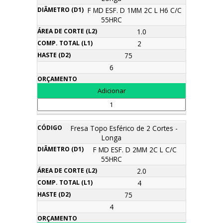
F MD ESF. D 1MM 2C L H6 C/C
55HRC
1.0
2
75
6
Fresa Topo Esférico de 2 Cortes -
Longa
F MD ESF. D 2MM 2C L C/C
55HRC
2.0
4
75
4