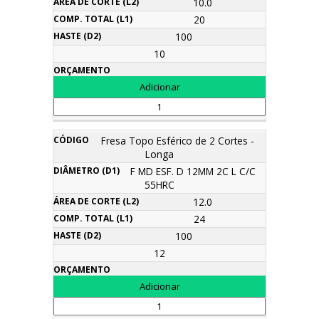
10.0
20
100
10
Fresa Topo Esférico de 2 Cortes -
Longa
F MD ESF. D 12MM 2C L C/C
55HRC
12.0
24
100
12