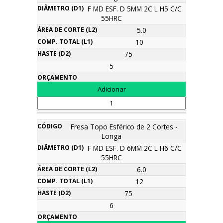
F MD ESF. D 5MM 2C L H5 C/C
55HRC
5.0
10
75
5
Fresa Topo Esférico de 2 Cortes -
Longa
F MD ESF. D 6MM 2C L H6 C/C
55HRC
6.0
12
75
6