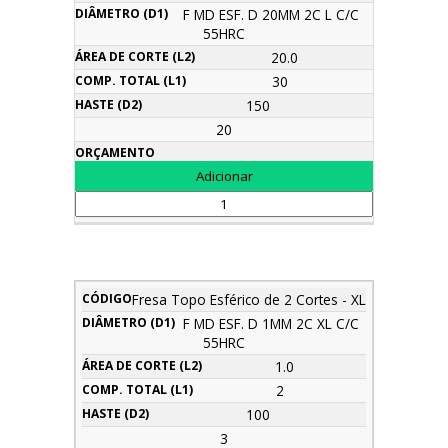
F MD ESF. D 20MM 2C L C/C
55HRC
20.0
30
150
20
Área
Fresa Topo Esférico de 2 Cortes - XL
Comp.
Diâmetro
de
Haste
Descrição
Código
Total
Orçamento
F MD ESF. D 1MM 2C XL C/C
(d1)
Corte
(d2)
(l1)
55HRC
(l2)
1.0
2
100
3