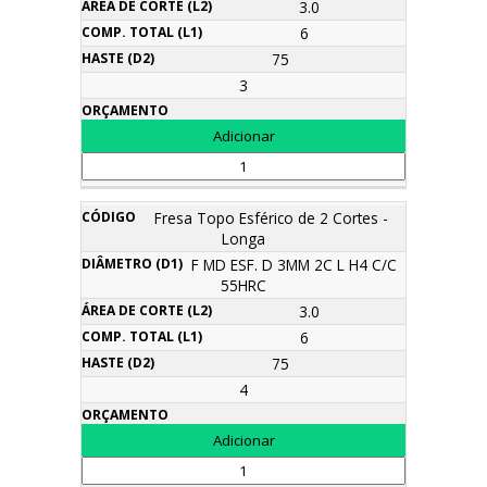
3.0
6
75
3
Fresa Topo Esférico de 2 Cortes -
Longa
F MD ESF. D 3MM 2C L H4 C/C
55HRC
3.0
6
75
4