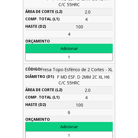
C/C 55HRC
2.0
4
100
4
Fresa Topo Esférico de 2 Cortes - XL
F MD ESF. D 2MM 2C XL H6
C/C 55HRC
2.0
4
100
6