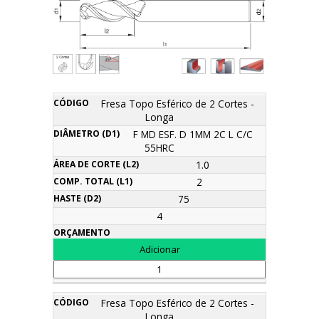
Área
Fresa Topo Esférico de 2 Cortes -
Comp.
Diâmetro
de
Haste
Longa
Descrição
Código
Total
Orçamento
(d1)
corte
(d2)
(l1)
F MD ESF. D 1MM 2C L C/C
(l2)
55HRC
1.0
2
75
4
Fresa Topo Esférico de 2 Cortes -
Longa