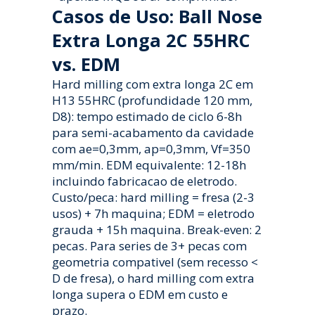
Casos de Uso: Ball Nose
Extra Longa 2C 55HRC
vs. EDM
Hard milling com extra longa 2C em
H13 55HRC (profundidade 120 mm,
D8): tempo estimado de ciclo 6-8h
para semi-acabamento da cavidade
com ae=0,3mm, ap=0,3mm, Vf=350
mm/min. EDM equivalente: 12-18h
incluindo fabricacao de eletrodo.
Custo/peca: hard milling = fresa (2-3
usos) + 7h maquina; EDM = eletrodo
grauda + 15h maquina. Break-even: 2
pecas. Para series de 3+ pecas com
geometria compativel (sem recesso <
D de fresa), o hard milling com extra
longa supera o EDM em custo e
prazo.