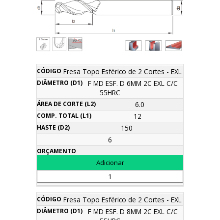
Área
Fresa Topo Esférico de 2 Cortes - EXL
Comp.
Diâmetro
de
Haste
Descrição
Código
Total
Orçamento
F MD ESF. D 6MM 2C EXL C/C
(d1)
corte
(d2)
(l1)
55HRC
(l2)
6.0
12
150
6
Fresa Topo Esférico de 2 Cortes - EXL
F MD ESF. D 8MM 2C EXL C/C