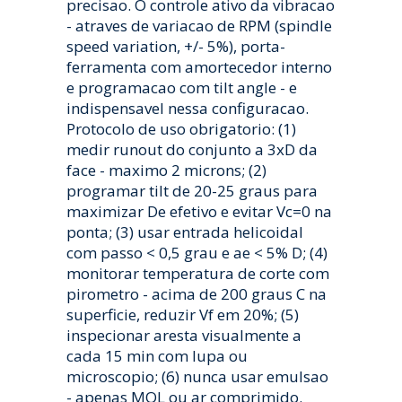
precisao. O controle ativo da vibracao
- atraves de variacao de RPM (spindle
speed variation, +/- 5%), porta-
ferramenta com amortecedor interno
e programacao com tilt angle - e
indispensavel nessa configuracao.
Protocolo de uso obrigatorio: (1)
medir runout do conjunto a 3xD da
face - maximo 2 microns; (2)
programar tilt de 20-25 graus para
maximizar De efetivo e evitar Vc=0 na
ponta; (3) usar entrada helicoidal
com passo < 0,5 grau e ae < 5% D; (4)
monitorar temperatura de corte com
pirometro - acima de 200 graus C na
superficie, reduzir Vf em 20%; (5)
inspecionar aresta visualmente a
cada 15 min com lupa ou
microscopio; (6) nunca usar emulsao
- apenas MQL ou ar comprimido.