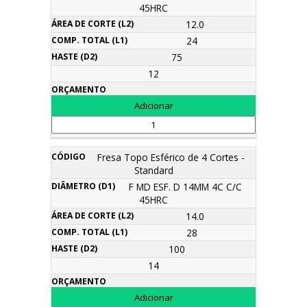
45HRC
12.0
24
75
12
Fresa Topo Esférico de 4 Cortes -
Standard
F MD ESF. D 14MM 4C C/C
45HRC
14.0
28
100
14