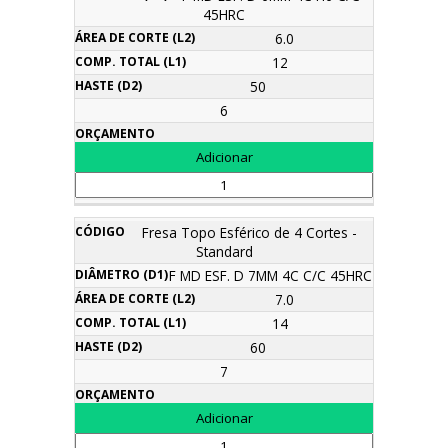
45HRC
6.0
12
50
6
Fresa Topo Esférico de 4 Cortes -
Standard
F MD ESF. D 7MM 4C C/C 45HRC
7.0
14
60
7