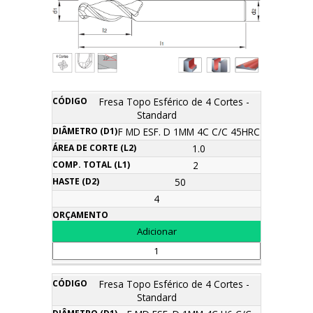
Área
Fresa Topo Esférico de 4 Cortes -
Comp.
Diâmetro
de
Haste
Standard
Descrição
Código
Total
Orçamento
(d1)
corte
(d2)
(l1)
F MD ESF. D 1MM 4C C/C 45HRC
(l2)
1.0
2
50
4
Fresa Topo Esférico de 4 Cortes -
Standard