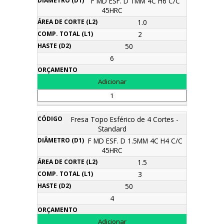
F MD ESF. D 1MM 4C H6 C/C
45HRC
1.0
2
50
6
Fresa Topo Esférico de 4 Cortes -
Standard
F MD ESF. D 1.5MM 4C H4 C/C
45HRC
1.5
3
50
4