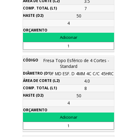
3.5
7
50
4
Fresa Topo Esférico de 4 Cortes -
Standard
F MD ESF. D 4MM 4C C/C 45HRC
4.0
8
50
4