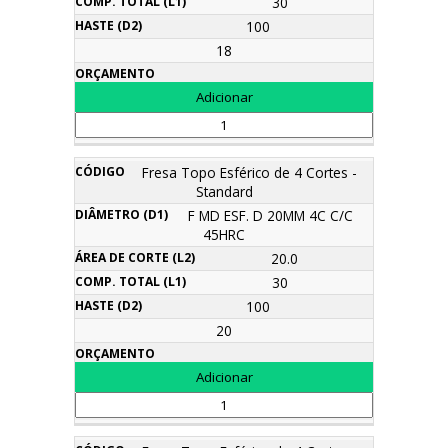
30
100
18
Fresa Topo Esférico de 4 Cortes -
Standard
F MD ESF. D 20MM 4C C/C
45HRC
20.0
30
100
20