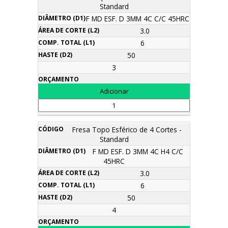
Standard
F MD ESF. D 3MM 4C C/C 45HRC
3.0
6
50
3
Fresa Topo Esférico de 4 Cortes -
Standard
F MD ESF. D 3MM 4C H4 C/C
45HRC
3.0
6
50
4