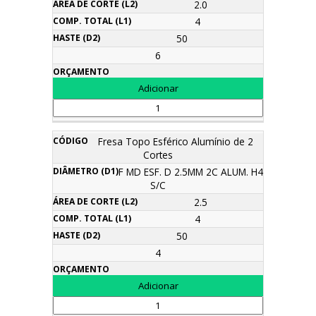
2.0
4
50
6
Fresa Topo Esférico Alumínio de 2
Cortes
F MD ESF. D 2.5MM 2C ALUM. H4
S/C
2.5
4
50
4