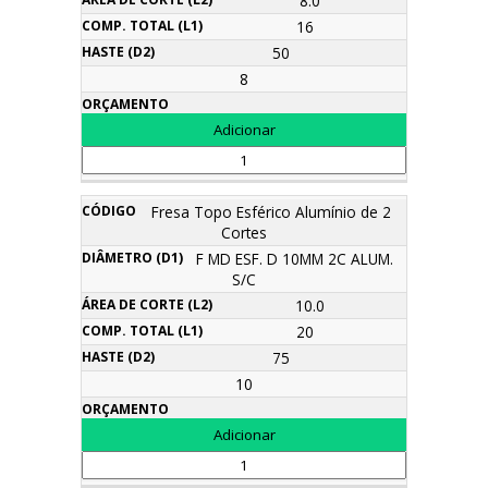
8.0
16
50
8
Fresa Topo Esférico Alumínio de 2
Cortes
F MD ESF. D 10MM 2C ALUM.
S/C
10.0
20
75
10