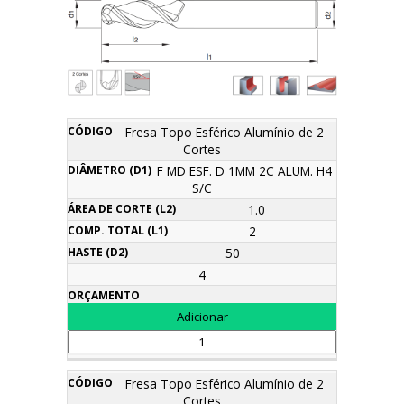
Área
Fresa Topo Esférico Alumínio de 2
Comp.
Diâmetro
de
Haste
Cortes
Descrição
Código
Total
Orçamento
(d1)
corte
(d2)
(l1)
F MD ESF. D 1MM 2C ALUM. H4
(l2)
S/C
1.0
2
50
4
Fresa Topo Esférico Alumínio de 2
Cortes