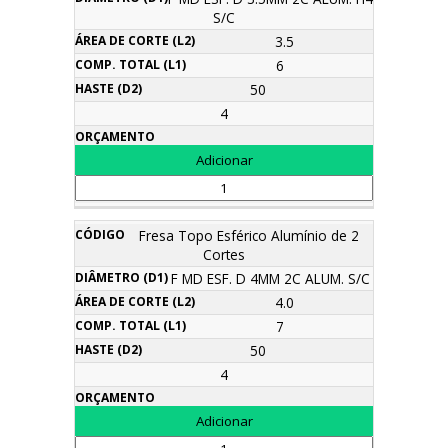
S/C
3.5
6
50
4
Fresa Topo Esférico Alumínio de 2
Cortes
F MD ESF. D 4MM 2C ALUM. S/C
4.0
7
50
4