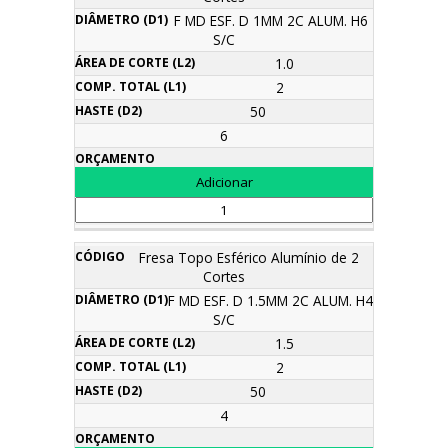
F MD ESF. D 1MM 2C ALUM. H6
S/C
1.0
2
50
6
Fresa Topo Esférico Alumínio de 2
Cortes
F MD ESF. D 1.5MM 2C ALUM. H4
S/C
1.5
2
50
4