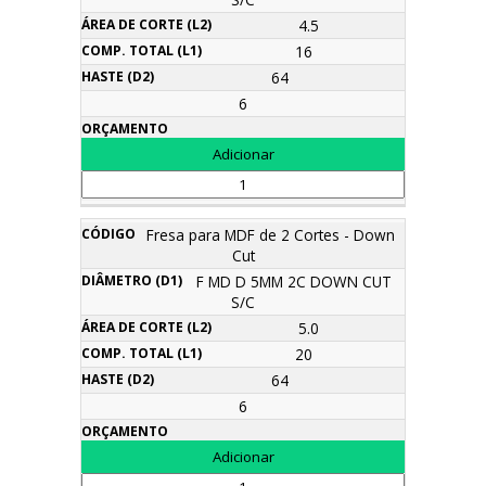
4.5
16
64
6
Fresa para MDF de 2 Cortes - Down
Cut
F MD D 5MM 2C DOWN CUT
S/C
5.0
20
64
6