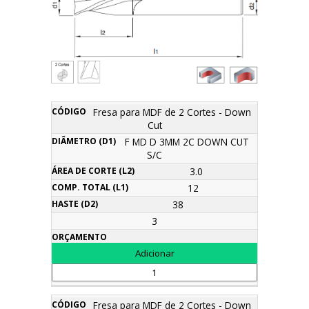
Área
Fresa para MDF de 2 Cortes - Down
Comp.
Diâmetro
de
Haste
Cut
Descrição
Código
Total
Orçamento
(d1)
corte
(d2)
(l1)
F MD D 3MM 2C DOWN CUT
(l2)
S/C
3.0
12
38
3
Fresa para MDF de 2 Cortes - Down