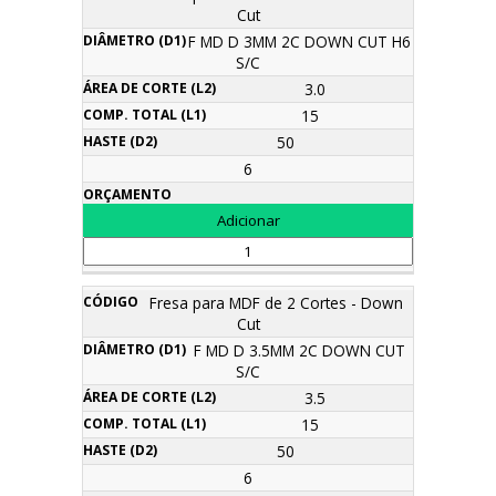
Cut
F MD D 3MM 2C DOWN CUT H6
S/C
3.0
15
50
6
Fresa para MDF de 2 Cortes - Down
Cut
F MD D 3.5MM 2C DOWN CUT
S/C
3.5
15
50
6