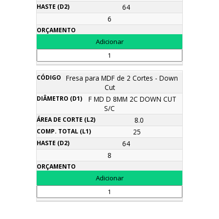
64
6
Fresa para MDF de 2 Cortes - Down
Cut
F MD D 8MM 2C DOWN CUT
S/C
8.0
25
64
8