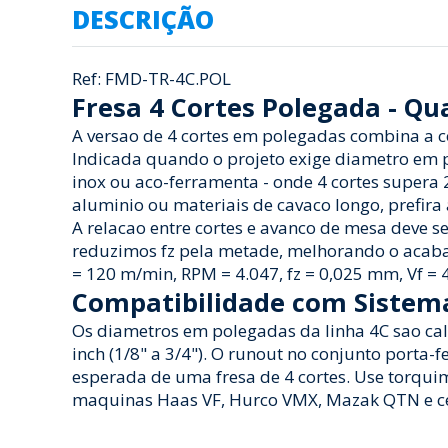
DESCRIÇÃO
Ref: FMD-TR-4C.POL
Fresa 4 Cortes Polegada - Qua
A versao de 4 cortes em polegadas combina a 
Indicada quando o projeto exige diametro em 
inox ou aco-ferramenta - onde 4 cortes supera 
aluminio ou materiais de cavaco longo, prefira
A relacao entre cortes e avanco de mesa deve 
reduzimos fz pela metade, melhorando o acab
= 120 m/min, RPM = 4.047, fz = 0,025 mm, Vf =
Compatibilidade com Sistema
Os diametros em polegadas da linha 4C sao cali
inch (1/8" a 3/4"). O runout no conjunto porta
esperada de uma fresa de 4 cortes. Use torqui
maquinas Haas VF, Hurco VMX, Mazak QTN e ce