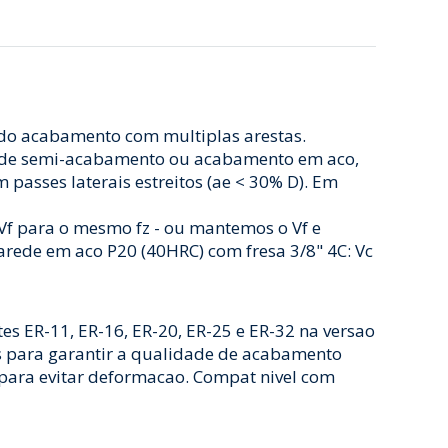
 do acabamento com multiplas arestas.
 e de semi-acabamento ou acabamento em aco,
passes laterais estreitos (ae < 30% D). Em
 Vf para o mesmo fz - ou mantemos o Vf e
ede em aco P20 (40HRC) com fresa 3/8" 4C: Vc
s ER-11, ER-16, ER-20, ER-25 e ER-32 na versao
ons para garantir a qualidade de acabamento
 para evitar deformacao. Compat nivel com