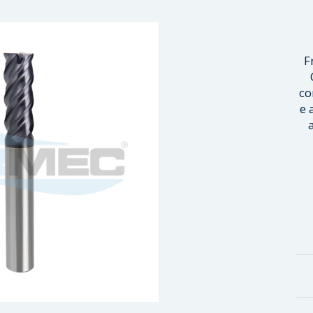
F
co
e 