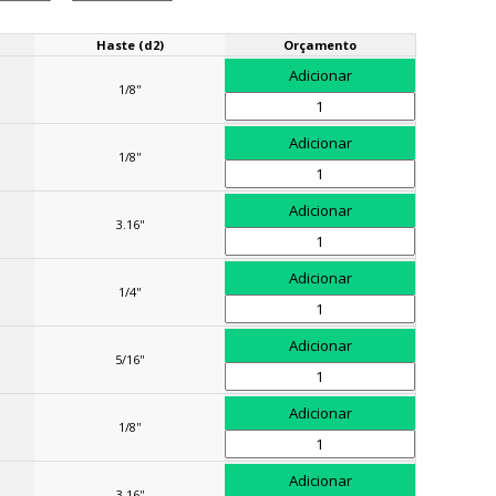
Haste (d2)
Orçamento
1/8''
1/8''
3.16''
1/4''
5/16''
1/8''
3.16''