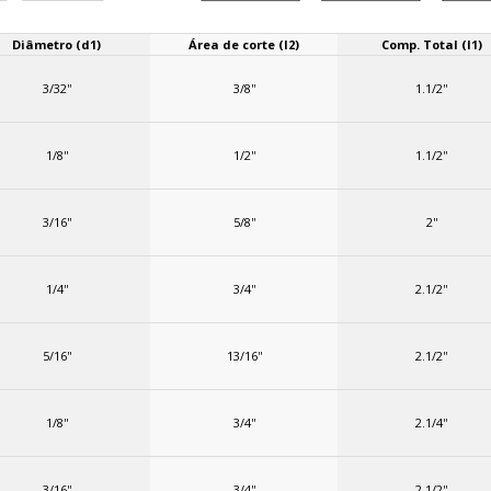
Diâmetro (d1)
Área de corte (l2)
Comp. Total (l1)
3/32''
3/8''
1.1/2''
1/8''
1/2''
1.1/2''
3/16''
5/8''
2''
1/4''
3/4''
2.1/2''
5/16''
13/16''
2.1/2''
1/8''
3/4''
2.1/4''
3/16''
3/4''
2.1/2''