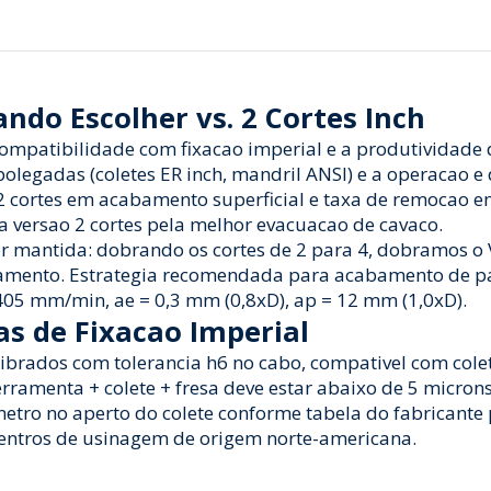
ndo Escolher vs. 2 Cortes Inch
compatibilidade com fixacao imperial e a produtividade
polegadas (coletes ER inch, mandril ANSI) e a operacao
2 cortes em acabamento superficial e taxa de remocao em 
 a versao 2 cortes pela melhor evacuacao de cavaco.
ser mantida: dobrando os cortes de 2 para 4, dobramos o
amento. Estrategia recomendada para acabamento de par
 405 mm/min, ae = 0,3 mm (0,8xD), ap = 12 mm (1,0xD).
s de Fixacao Imperial
brados com tolerancia h6 no cabo, compativel com colete
-ferramenta + colete + fresa deve estar abaixo de 5 micr
metro no aperto do colete conforme tabela do fabricante
ntros de usinagem de origem norte-americana.