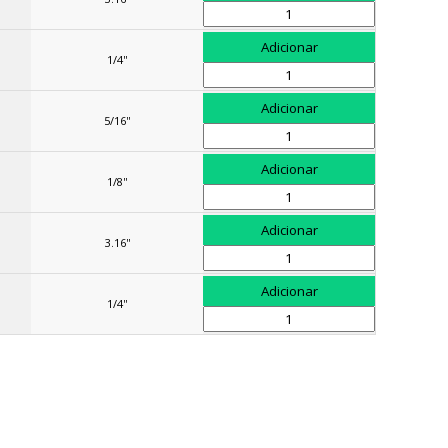
1/4''
5/16''
1/8''
3.16''
1/4''