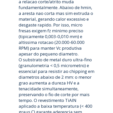
a relacao corte/atrito muda
fundamentalmente. Abaixo de hmin,
a aresta nao corta mas sim extruda o
material, gerando calor excessivo e
desgaste rapido. Por isso, micro
fresas exigem fz minimo preciso
(tipicamente 0,003-0,010 mm) e
altissima rotacao (20.000-60.000
RPM) para manter Vc produtiva
apesar do pequeno diametro.
O substrato de metal duro ultra-fino
(granulometria < 0,5 micrometro) e
essencial para resistir ao chipping em
diametros abaixo de 2 mm: o menor
grao aumenta a dureza HV e a
tenacidade simultaneamente,
preservando o fio de corte por mais
tempo. O revestimento TiAlN
aplicado a baixa temperatura (< 400
graus C) garante aderencia sem