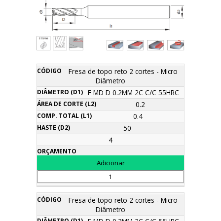
Área
Fresa de topo reto 2 cortes - Micro
Comp.
Diâmetro
de
Haste
Diâmetro
Descrição
Código
Total
Orçamento
(d1)
corte
(d2)
(l1)
F MD D 0.2MM 2C C/C 55HRC
(l2)
0.2
0.4
50
4
Fresa de topo reto 2 cortes - Micro
Diâmetro