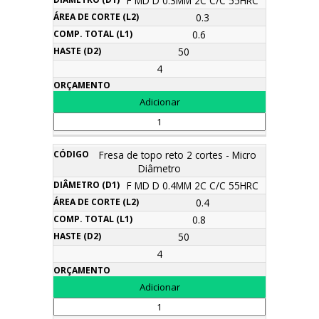
F MD D 0.3MM 2C C/C 55HRC
0.3
0.6
50
4
Fresa de topo reto 2 cortes - Micro
Diâmetro
F MD D 0.4MM 2C C/C 55HRC
0.4
0.8
50
4