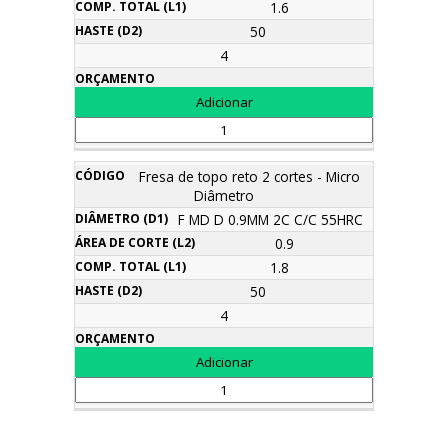
1.6
50
4
Fresa de topo reto 2 cortes - Micro
Diâmetro
F MD D 0.9MM 2C C/C 55HRC
0.9
1.8
50
4