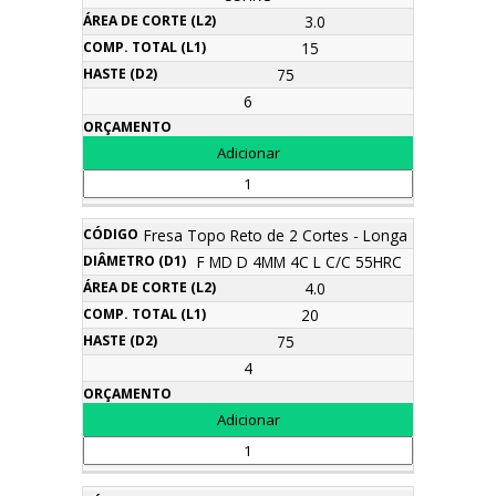
3.0
15
75
6
Fresa Topo Reto de 2 Cortes - Longa
F MD D 4MM 4C L C/C 55HRC
4.0
20
75
4