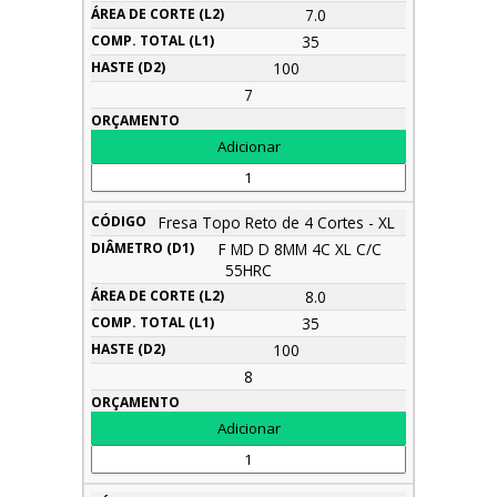
7.0
35
100
7
Fresa Topo Reto de 4 Cortes - XL
F MD D 8MM 4C XL C/C
55HRC
8.0
35
100
8