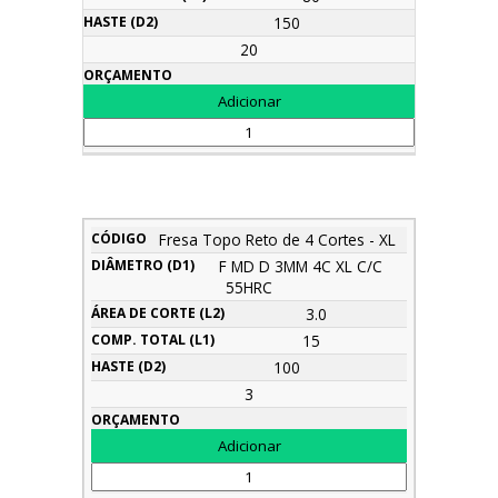
150
20
Área
Fresa Topo Reto de 4 Cortes - XL
Comp.
Diâmetro
de
Haste
Descrição
Código
Total
Orçamento
F MD D 3MM 4C XL C/C
(d1)
Corte
(d2)
(l1)
55HRC
(l2)
3.0
15
100
3