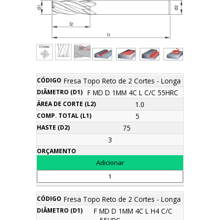
Área
Fresa Topo Reto de 2 Cortes - Longa
Comp.
Diâmetro
de
Haste
Descrição
Código
Total
Orçamento
F MD D 1MM 4C L C/C 55HRC
(d1)
corte
(d2)
(l1)
(l2)
1.0
5
75
3
Fresa Topo Reto de 2 Cortes - Longa
F MD D 1MM 4C L H4 C/C