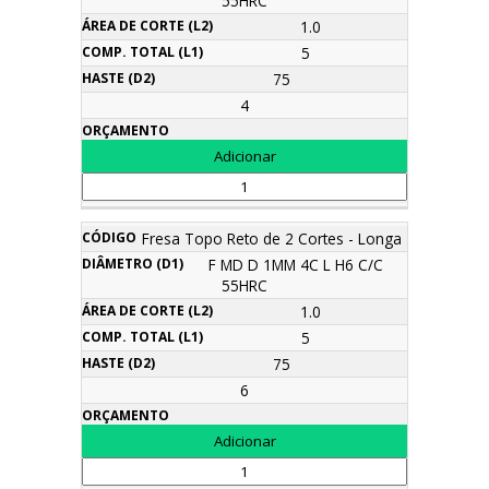
55HRC
1.0
5
75
4
Fresa Topo Reto de 2 Cortes - Longa
F MD D 1MM 4C L H6 C/C
55HRC
1.0
5
75
6