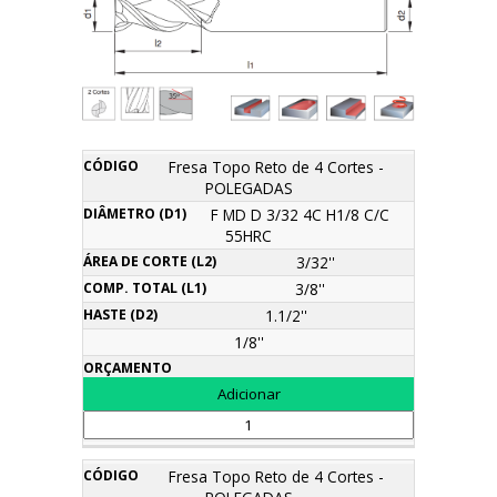
Área
Fresa Topo Reto de 4 Cortes -
Comp.
Diâmetro
de
Haste
POLEGADAS
Descrição
Código
Total
Orçamento
(d1)
corte
(d2)
(l1)
F MD D 3/32 4C H1/8 C/C
(l2)
55HRC
3/32''
3/8''
1.1/2''
1/8''
Fresa Topo Reto de 4 Cortes -