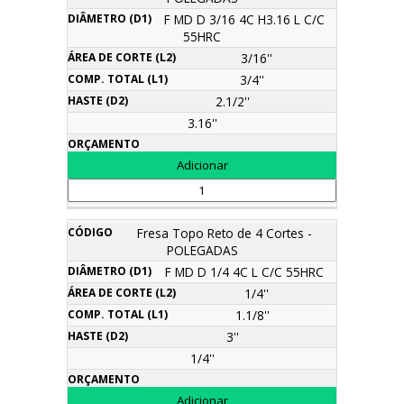
F MD D 3/16 4C H3.16 L C/C
55HRC
3/16''
3/4''
2.1/2''
3.16''
Fresa Topo Reto de 4 Cortes -
POLEGADAS
F MD D 1/4 4C L C/C 55HRC
1/4''
1.1/8''
3''
1/4''