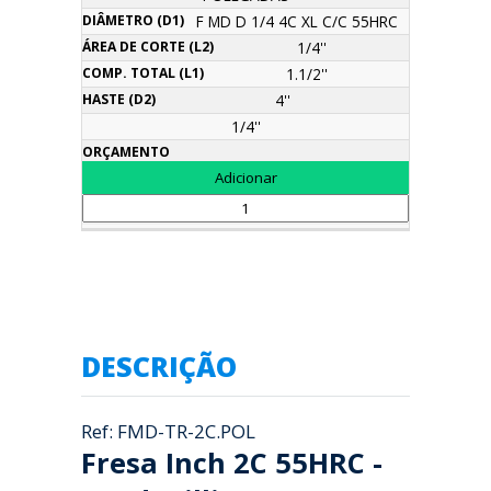
F MD D 1/4 4C XL C/C 55HRC
1/4''
1.1/2''
4''
1/4''
DESCRIÇÃO
Ref: FMD-TR-2C.POL
Fresa Inch 2C 55HRC -