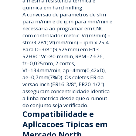
a mesma resistencia termica e
quimica em hard milling.
A conversao de parametros de sfm
para m/min e de ipm para mm/min e
necessaria ao programar em CNC
com controlador metric: Vc(m/min) =
sfm/3,281; Vf(mm/min) = ipm x 25,4.
Para D=3/8" (9,525mm) em H13
52HRC: Vc=80 m/min, RPM=2.676,
fz=0,025mm, 2 cortes,
Vf=134mm/min, ap=4mm(0,42xD),
ae=0,7mm(7%D). Os coletes ER da
versao inch (ER16-3/8", ER20-1/2")
asseguram concentricidade identica
a linha metrica desde que o runout
do conjunto seja verificado.
Compatibilidade e
Aplicacoes Tipicas em
Mercado North