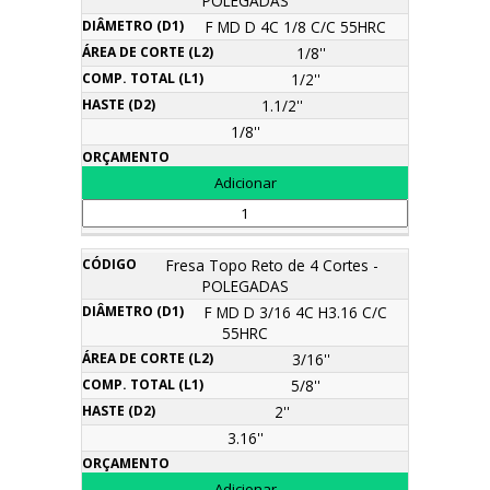
POLEGADAS
F MD D 4C 1/8 C/C 55HRC
1/8''
1/2''
1.1/2''
1/8''
Fresa Topo Reto de 4 Cortes -
POLEGADAS
F MD D 3/16 4C H3.16 C/C
55HRC
3/16''
5/8''
2''
3.16''