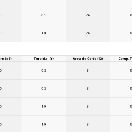
.0
0.5
24
1
.0
1.0
24
1
ro (d1)
Toroidal (r)
Área de Corte (l2)
Comp. To
.0
0.5
8
1
.0
0.5
8
1
.0
1.0
8
1
.0
1.0
8
1