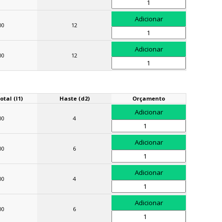
00
12
00
12
tal (l1)
Haste (d2)
Orçamento
00
4
00
6
00
4
00
6