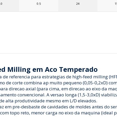
.0
0.5
24
1
ed Milling em Aco Temperado
nta de referencia para estrategias de high-feed milling 
 de corte combina ap muito pequeno (0,05-0,2xD) com fz
 para direcao axial (para cima, em direcao ao eixo da maq
samento convencional. A versao longa (1,5-3,0xD) viabil
e alta produtividade mesmo em L/D elevados.
caz em pre-desbaste de cavidades de moldes antes do se
com topo reto, menor carga no eixo da maquina (ideal p