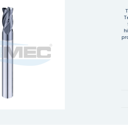
T
T
h
pr