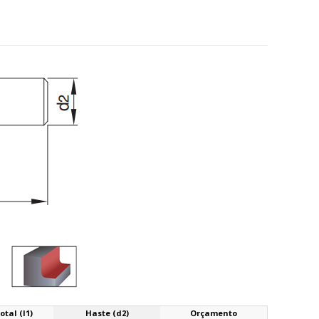
tal (l1)
Haste (d2)
Orçamento