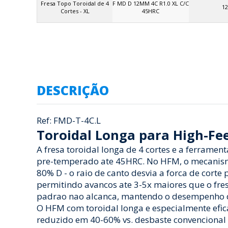
Fresa Topo Toroidal de 4
F MD D 12MM 4C R1.0 XL C/C
12
Cortes - XL
45HRC
DESCRIÇÃO
Ref: FMD-T-4C.L
Toroidal Longa para High-Fe
A fresa toroidal longa de 4 cortes e a ferrame
pre-temperado ate 45HRC. No HFM, o mecanismo
80% D - o raio de canto desvia a forca de corte
permitindo avancos ate 3-5x maiores que o fre
padrao nao alcanca, mantendo o desempenho d
O HFM com toroidal longa e especialmente efi
reduzido em 40-60% vs. desbaste convencional 