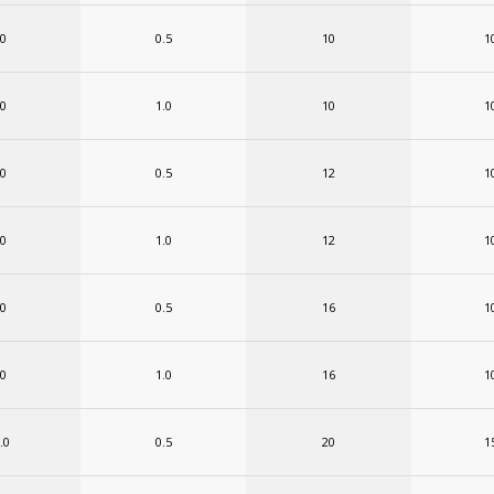
.0
0.5
10
1
.0
1.0
10
1
.0
0.5
12
1
.0
1.0
12
1
.0
0.5
16
1
.0
1.0
16
1
.0
0.5
20
1