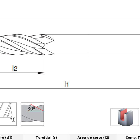
ro (d1)
Toroidal (r)
Área de corte (l2)
Comp. To