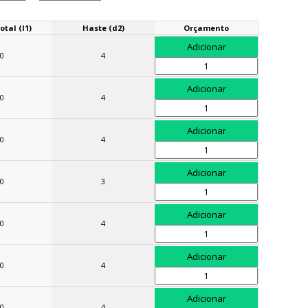
tal (l1)
Haste (d2)
Orçamento
0
4
0
4
0
4
0
3
0
4
0
4
0
4