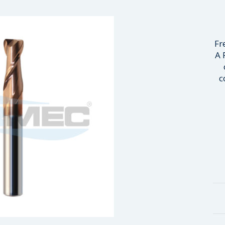
Fr
A 
c