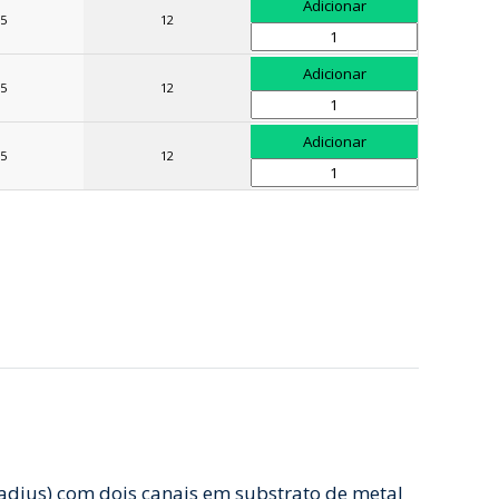
5
12
5
12
5
12
radius) com dois canais em substrato de metal