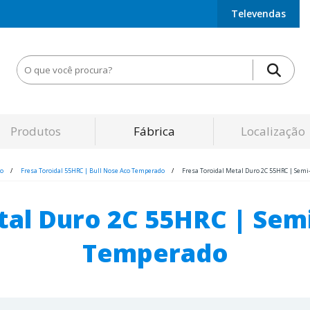
Televendas
Produtos
Fábrica
Localização
ro
Fresa Toroidal 55HRC | Bull Nose Aco Temperado
Fresa Toroidal Metal Duro 2C 55HRC | Sem
etal Duro 2C 55HRC | Se
Temperado