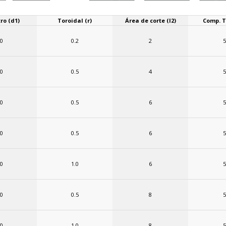
ro (d1)
Toroidal (r)
Área de corte (l2)
Comp. To
.0
0.2
2
5
.0
0.5
4
5
.0
0.5
6
5
.0
0.5
6
5
.0
1.0
6
5
.0
0.5
8
5
.0
1.0
8
5