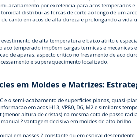
semi-acabamento por excelencia para acos temperados e 
a toroidal distribui as forcas de corte ao longo de um ar
de canto em acos de alta dureza e prolongando a vida u
evestimento de alta temperatura e baixo atrito e espec
do aco temperado impõem cargas termicas e mecanicas ex
acao de aparas, aspecto critico no fresamento de aco du
rocessamento e superaquecimento localizado.
ies em Moldes e Matrizes: Estrate
RC e o semi-acabamento de superficies planas, quasi-pl
 conformacao em acos H13, VP80, D6, M2 e similares tem
t (menor altura de cristas) na mesma cota de passo radia
manual ? vantagem decisiva em moldes de alto brilho.
oidal em passes Z constante ou em espiral descendente,