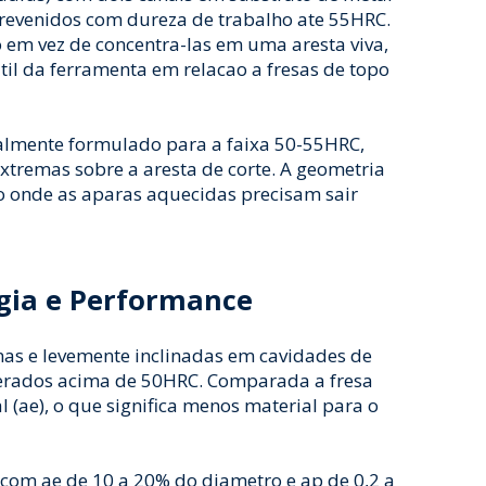
revenidos com dureza de trabalho ate 55HRC.
co em vez de concentra-las em uma aresta viva,
til da ferramenta em relacao a fresas de topo
ialmente formulado para a faixa 50-55HRC,
tremas sobre a aresta de corte. A geometria
ro onde as aparas aquecidas precisam sair
gia e Performance
anas e levemente inclinadas em cavidades de
perados acima de 50HRC. Comparada a fresa
l (ae), o que significa menos material para o
 com ae de 10 a 20% do diametro e ap de 0,2 a