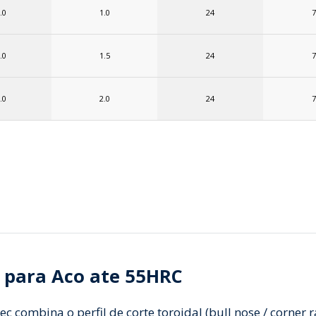
.0
1.0
24
7
.0
1.5
24
7
.0
2.0
24
7
C para Aco ate 55HRC
 combina o perfil de corte toroidal (bull nose / corner 