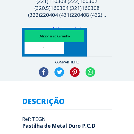
(221)110308 (222)160302
(320.5)160304 (321)160308
(322)220404 (431)220408 (432)...
[ Veja mais ]
COMPARTILHE:
Facebook
Twitter
Pinterest
WhatsApp
DESCRIÇÃO
Ref: TEGN
Pastilha de Metal Duro P.C.D