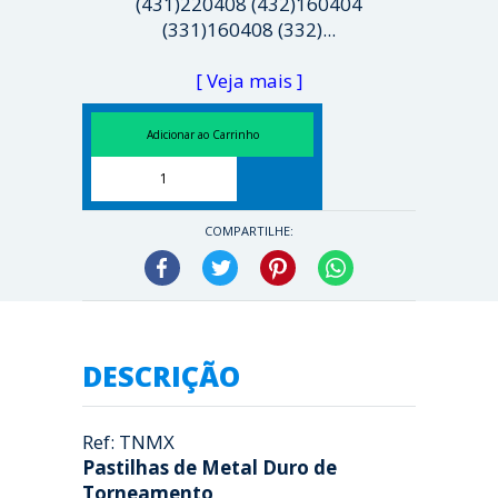
(431)220408 (432)160404
(331)160408 (332)...
[ Veja mais ]
COMPARTILHE:
Facebook
Twitter
Pinterest
WhatsApp
DESCRIÇÃO
Ref: TNMX
Pastilhas de Metal Duro de
Torneamento