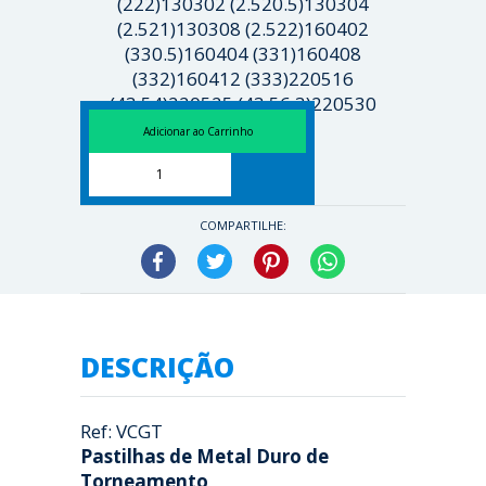
(222)130302 (2.520.5)130304
(2.521)130308 (2.522)160402
(330.5)160404 (331)160408
(332)160412 (333)220516
(43.54)220525 (43.56.3)220530
(43.57.6)...
[ Veja mais ]
COMPARTILHE:
Facebook
Twitter
Pinterest
WhatsApp
DESCRIÇÃO
Ref: VCGT
Pastilhas de Metal Duro de
Torneamento