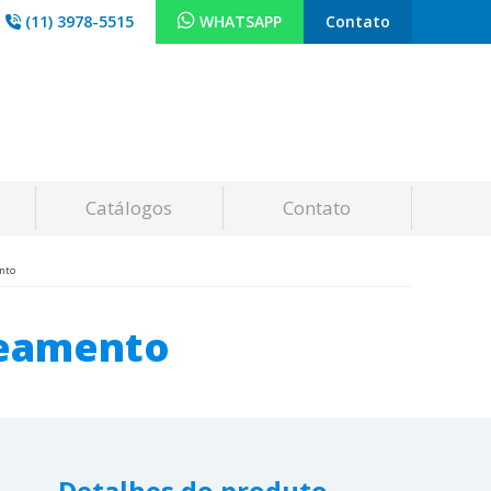
(11) 3978-5515
WHATSAPP
Contato
Catálogos
Contato
nto
neamento
Detalhes do produto