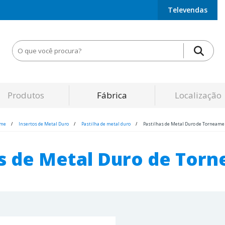
Televendas
Produtos
Fábrica
Localização
me
Insertos de Metal Duro
Pastilha de metal duro
Pastilhas de Metal Duro de Torneame
as de Metal Duro de Tor