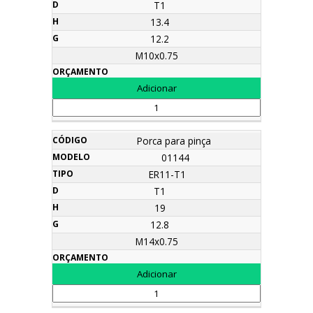
T1
13.4
12.2
M10x0.75
Porca para pinça
01144
ER11-T1
T1
19
12.8
M14x0.75