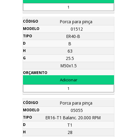
Porca para pinça
01512
ER40-B
B
63
25.5
M50x1.5
Porca para pinça
05055
ER16-T1 Balanc. 20.000 RPM
T1
28