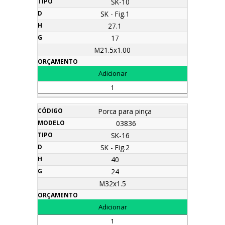
SK-10
SK - Fig.1
27.1
17
M21.5x1.00
Porca para pinça
03836
SK-16
SK - Fig.2
40
24
M32x1.5