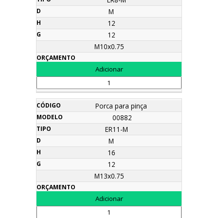
M
12
12
M10x0.75
Porca para pinça
00882
ER11-M
M
16
12
M13x0.75