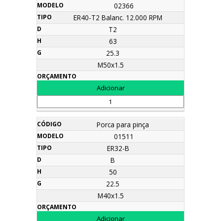
02366
ER40-T2 Balanc. 12.000 RPM
T2
63
25.3
M50x1.5
Porca para pinça
01511
ER32-B
B
50
22.5
M40x1.5