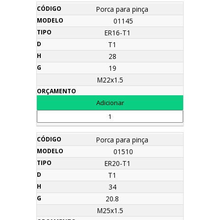
Porca para pinça
01145
ER16-T1
T1
28
19
M22x1.5
Porca para pinça
01510
ER20-T1
T1
34
20.8
M25x1.5