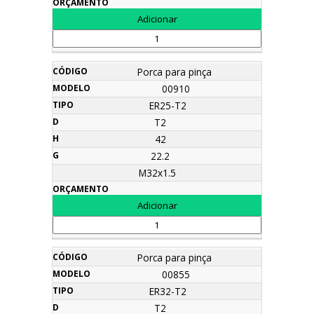
Porca para pinça
00910
ER25-T2
T2
42
22.2
M32x1.5
Porca para pinça
00855
ER32-T2
T2