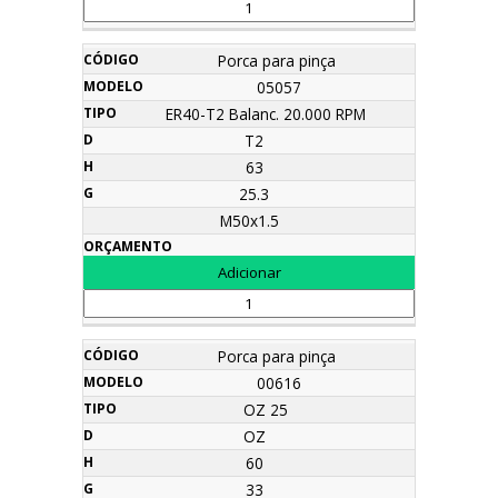
Porca para pinça
05057
ER40-T2 Balanc. 20.000 RPM
T2
63
25.3
M50x1.5
Porca para pinça
00616
OZ 25
OZ
60
33