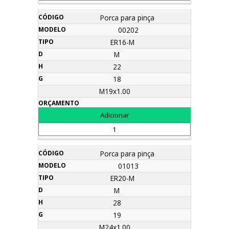
Porca para pinça
00202
ER16-M
M
22
18
M19x1.00
Porca para pinça
01013
ER20-M
M
28
19
M24x1.00