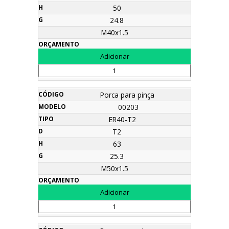
50
24.8
M40x1.5
Porca para pinça
00203
ER40-T2
T2
63
25.3
M50x1.5