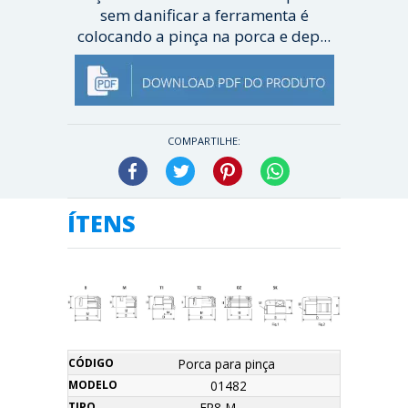
sem danificar a ferramenta é
colocando a pinça na porca e dep...
[ Veja mais ]
COMPARTILHE:
Facebook
Twitter
Pinterest
WhatsApp
ÍTENS
Nome
Código
Modelo
Tipo
D
H
G
Orçamento
Porca para pinça
01482
ER8-M