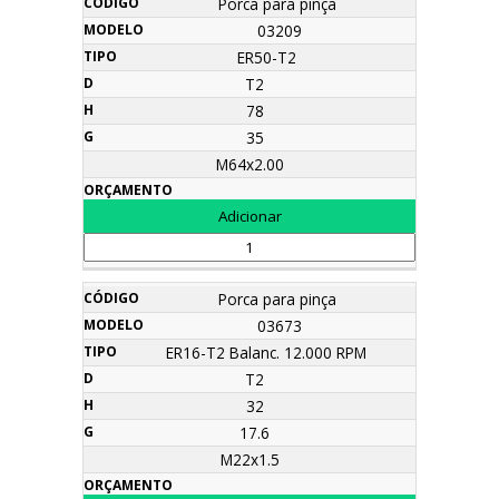
Porca para pinça
03209
ER50-T2
T2
78
35
M64x2.00
Porca para pinça
03673
ER16-T2 Balanc. 12.000 RPM
T2
32
17.6
M22x1.5