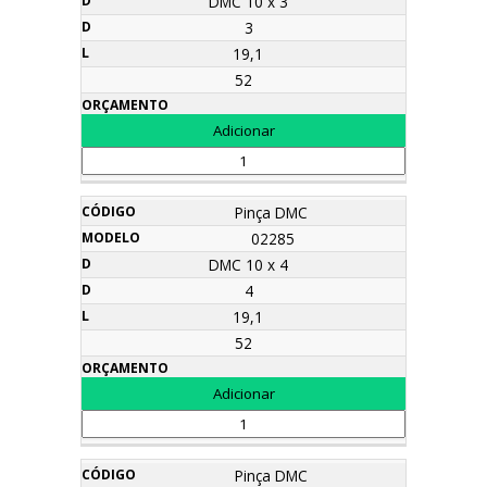
DMC 10 x 3
3
19,1
52
Pinça DMC
02285
DMC 10 x 4
4
19,1
52
Pinça DMC