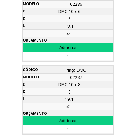
02286
DMC 10 x 6
6
19,1
52
Pinça DMC
02287
DMC 10 x 8
8
19,1
52