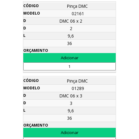
Nome
Código
Modelo
d
D
L
Orçamento
Pinça DMC
02161
DMC 06 x 2
2
9,6
36
Pinça DMC
01289
DMC 06 x 3
3
9,6
36