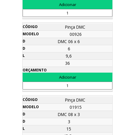
Pinça DMC
00926
DMC 06 x 6
6
9,6
36
Pinça DMC
01915
DMC 08 x 3
3
15