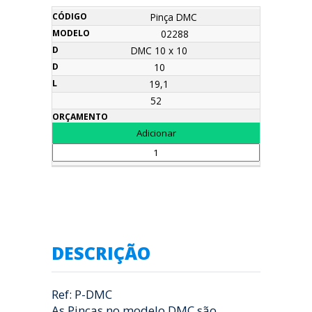
Pinça DMC
02288
DMC 10 x 10
10
19,1
52
DESCRIÇÃO
Ref: P-DMC
As Pinças no modelo DMC são