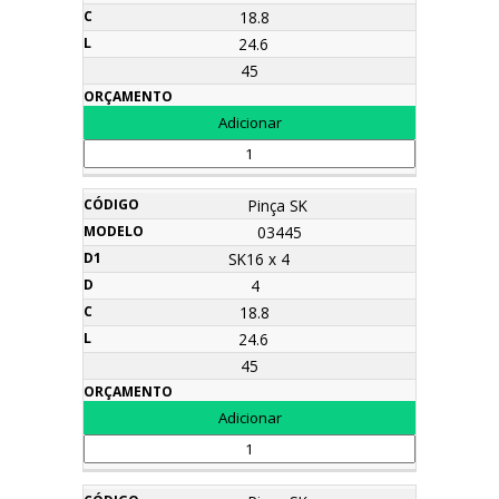
18.8
24.6
45
Pinça SK
03445
SK16 x 4
4
18.8
24.6
45