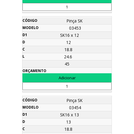
Pinça SK
03453
SK16 x 12
12
18.8
24.6
45
Pinça SK
03454
SK16 x 13
13
18.8