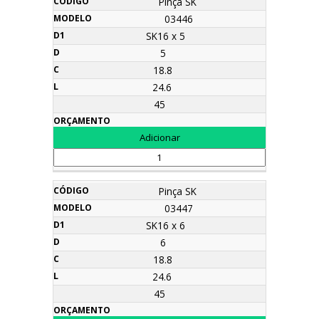
Pinça SK
03446
SK16 x 5
5
18.8
24.6
45
Pinça SK
03447
SK16 x 6
6
18.8
24.6
45