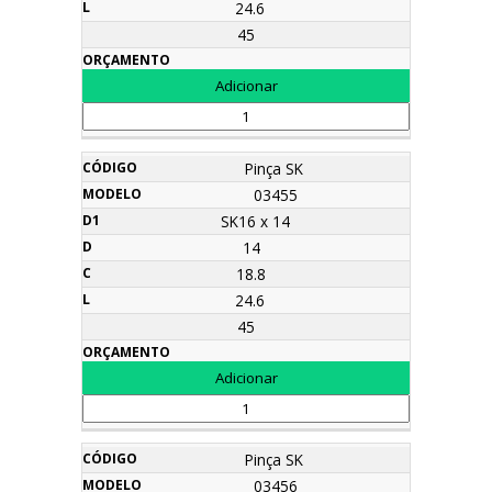
24.6
45
Pinça SK
03455
SK16 x 14
14
18.8
24.6
45
Pinça SK
03456