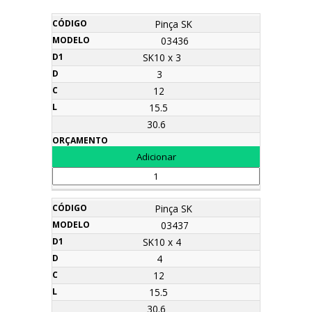
Nome
Código
Modelo
d1
D
C
L
Orçamento
Pinça SK
03436
SK10 x 3
3
12
15.5
30.6
Pinça SK
03437
SK10 x 4
4
12
15.5
30.6