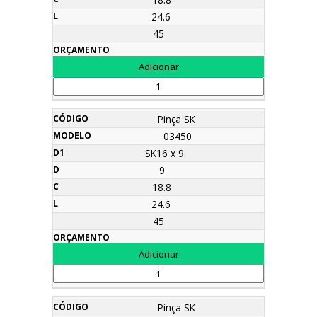
24.6
45
Pinça SK
03450
SK16 x 9
9
18.8
24.6
45
Pinça SK