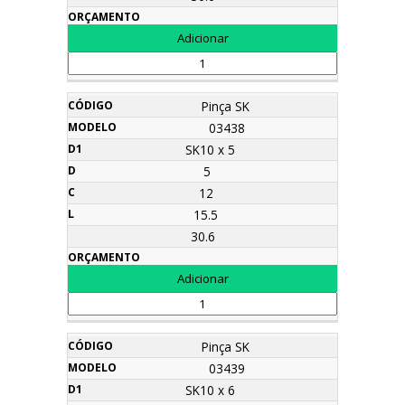
Pinça SK
03438
SK10 x 5
5
12
15.5
30.6
Pinça SK
03439
SK10 x 6