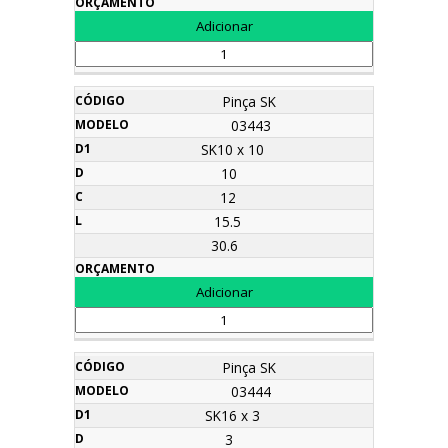
Pinça SK
03443
SK10 x 10
10
12
15.5
30.6
Pinça SK
03444
SK16 x 3
3