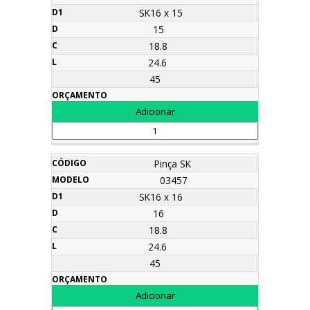
SK16 x 15
15
18.8
24.6
45
Pinça SK
03457
SK16 x 16
16
18.8
24.6
45