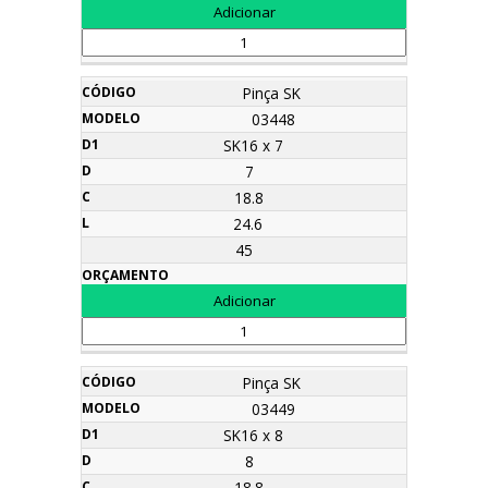
Pinça SK
03448
SK16 x 7
7
18.8
24.6
45
Pinça SK
03449
SK16 x 8
8
18.8