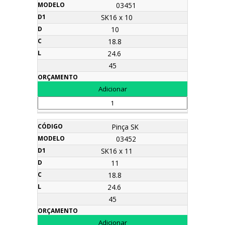
03451
SK16 x 10
10
18.8
24.6
45
Pinça SK
03452
SK16 x 11
11
18.8
24.6
45