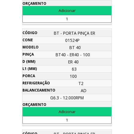
BT - PORTA PINÇA ER
01524P
BT 40
BT40 - ER40 - 100
ER 40
63
100
T2
AD
G6.3 - 12.000RPM