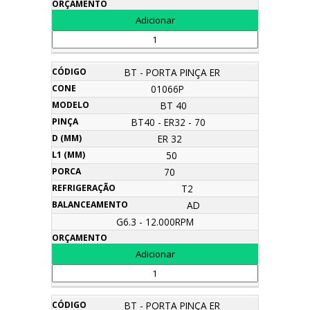
BT - PORTA PINÇA ER
01066P
BT 40
BT40 - ER32 - 70
ER 32
50
70
T2
AD
G6.3 - 12.000RPM
BT - PORTA PINÇA ER