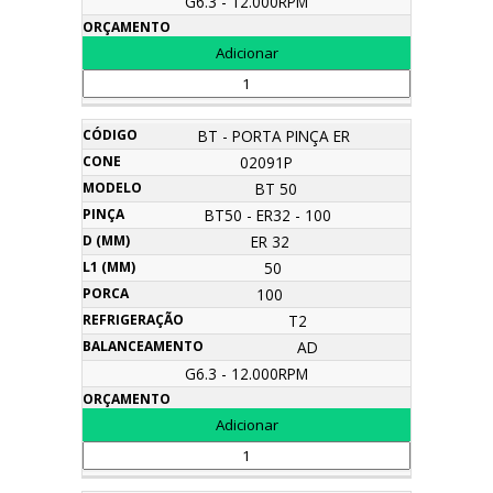
G6.3 - 12.000RPM
BT - PORTA PINÇA ER
02091P
BT 50
BT50 - ER32 - 100
ER 32
50
100
T2
AD
G6.3 - 12.000RPM