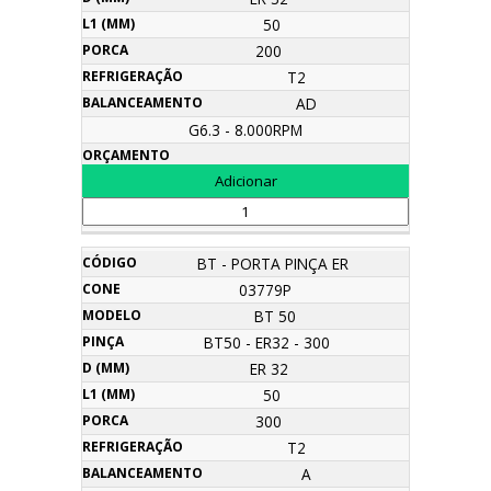
50
200
T2
AD
G6.3 - 8.000RPM
BT - PORTA PINÇA ER
03779P
BT 50
BT50 - ER32 - 300
ER 32
50
300
T2
A