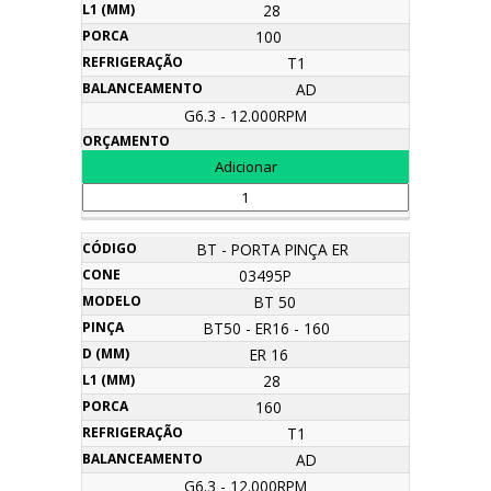
28
100
T1
AD
G6.3 - 12.000RPM
BT - PORTA PINÇA ER
03495P
BT 50
BT50 - ER16 - 160
ER 16
28
160
T1
AD
G6.3 - 12.000RPM