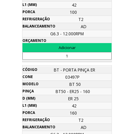
42
100
T2
AD
G6.3 - 12.000RPM
BT - PORTA PINÇA ER
03497P
BT 50
BT50 - ER25 - 160
ER 25
42
160
T2
AD