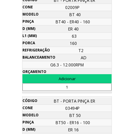
BT - PORTA PINÇA ER
02009P
BT 40
BT40 - ER40 - 160
ER 40
63
160
T2
AD
G6.3 - 12.000RPM
BT - PORTA PINÇA ER
03494P
BT 50
BT50 - ER16 - 100
ER 16