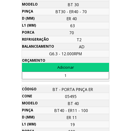
BT 30
BT30 - ER40 - 70
ER 40
63
70
T2
AD
G6.3 - 12.000RPM
BT - PORTA PINÇA ER
05495
BT 40
BT40 - ER11 - 100
ER 11
19