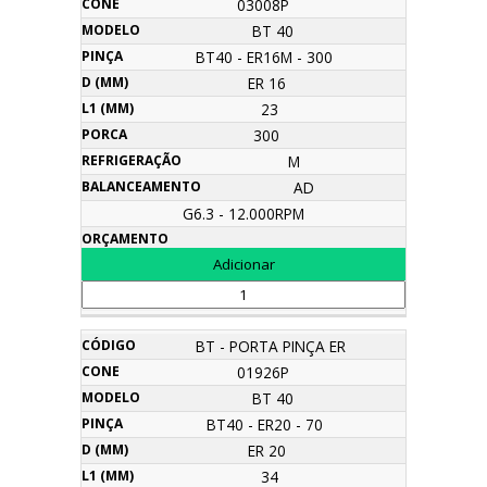
03008P
BT 40
BT40 - ER16M - 300
ER 16
23
300
M
AD
G6.3 - 12.000RPM
BT - PORTA PINÇA ER
01926P
BT 40
BT40 - ER20 - 70
ER 20
34