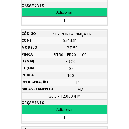
BT - PORTA PINÇA ER
04044P
BT 50
BT50 - ER20 - 100
ER 20
34
100
T1
AD
G6.3 - 12.000RPM