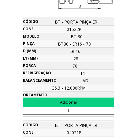
D
L1
BT - PORTA PINÇA ER
Nome
Código
Cone
Modelo
Pinça
Porca
Refrigeração
Bal
(mm)
(mm)
01522P
BT 30
BT30 - ER16 - 70
ER 16
28
70
T1
AD
G6.3 - 12.000RPM
BT - PORTA PINÇA ER
04021P