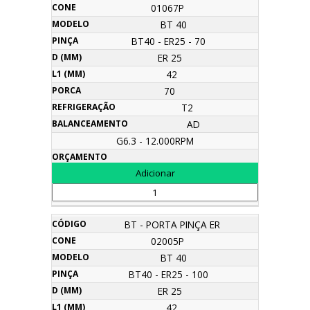
01067P
BT 40
BT40 - ER25 - 70
ER 25
42
70
T2
AD
G6.3 - 12.000RPM
BT - PORTA PINÇA ER
02005P
BT 40
BT40 - ER25 - 100
ER 25
42