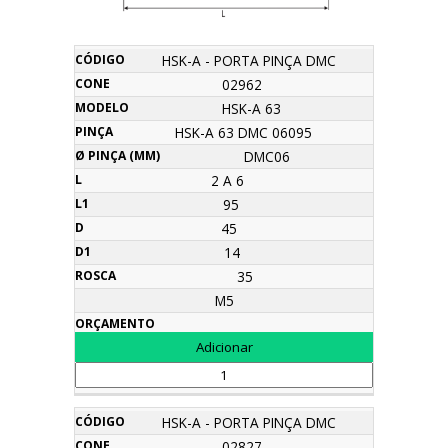
Ø
HSK-A - PORTA PINÇA DMC
Nome
Código
Cone
Modelo
Pinça
Pinça
L
L1
D
D1
Rosca
Orçamento
02962
(mm)
HSK-A 63
HSK-A 63 DMC 06095
DMC06
2 A 6
95
45
14
35
M5
HSK-A - PORTA PINÇA DMC
02827