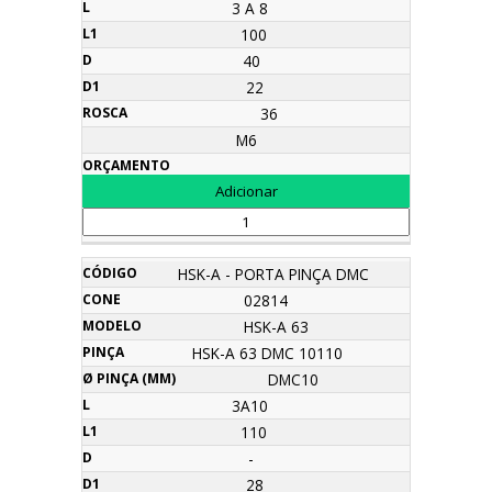
3 A 8
100
40
22
36
M6
HSK-A - PORTA PINÇA DMC
02814
HSK-A 63
HSK-A 63 DMC 10110
DMC10
3A10
110
-
28