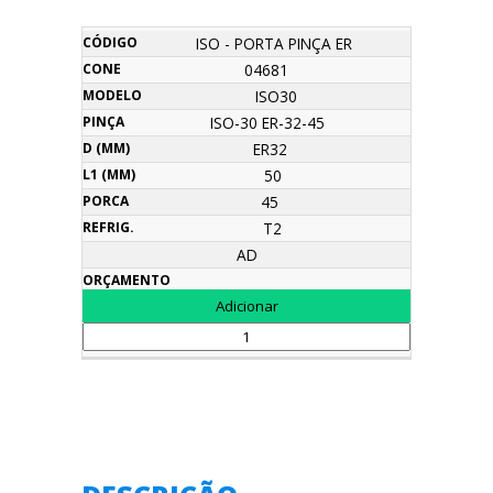
D
L1
ISO - PORTA PINÇA ER
Nome
Código
Cone
Modelo
Pinça
Porca
Refrig.
Orçament
(mm)
(mm)
04681
ISO30
ISO-30 ER-32-45
ER32
50
45
T2
AD