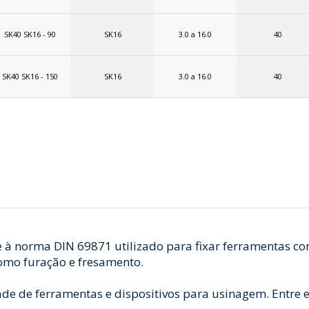
SK40 SK16 - 90
SK16
3.0 a 16.0
40
SK40 SK16 - 150
SK16
3.0 a 16.0
40
 à norma DIN 69871 utilizado para fixar ferramentas c
como furação e fresamento.
de de ferramentas e dispositivos para usinagem. Entre e