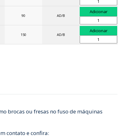
90
AD/B
150
AD/B
omo brocas ou fresas no fuso de máquinas
m contato e confira: