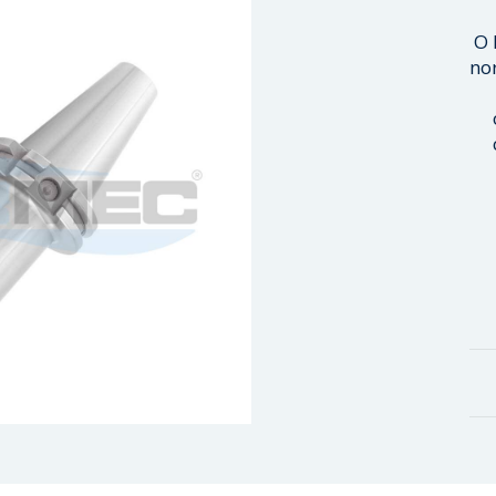
O 
no