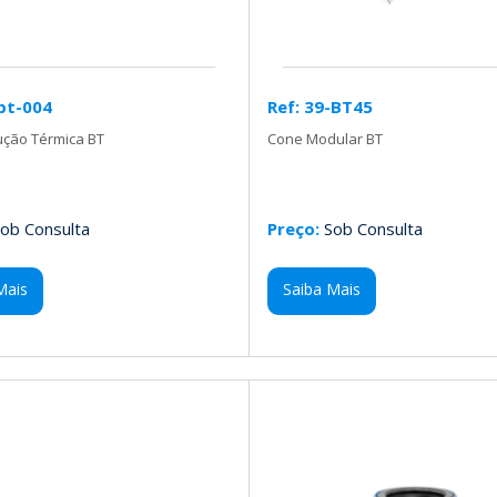
bt-004
Ref: 39-BT45
ução Térmica BT
Cone Modular BT
ob Consulta
Preço:
Sob Consulta
Mais
Saiba Mais