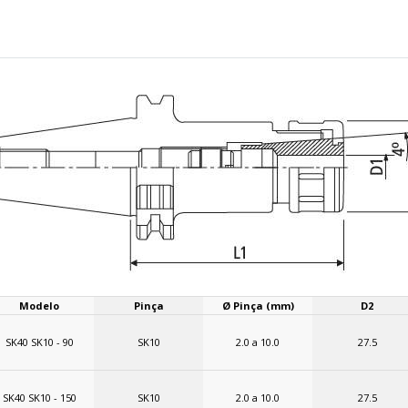
Modelo
Pinça
Ø Pinça (mm)
D2
SK40 SK10 - 90
SK10
2.0 a 10.0
27.5
SK40 SK10 - 150
SK10
2.0 a 10.0
27.5