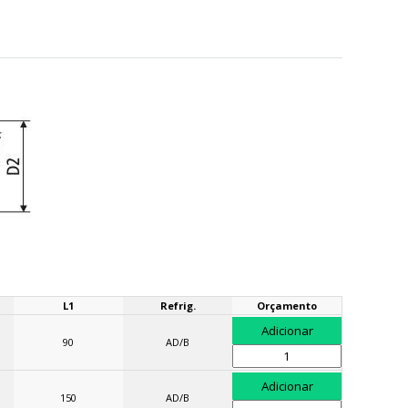
L1
Refrig.
Orçamento
90
AD/B
150
AD/B