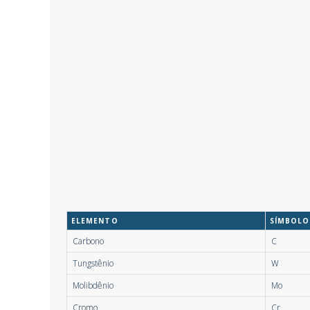
ELEMENTO
SÍMBOLO
Carbono
C
Tungstênio
W
Molibdênio
Mo
Cromo
Cr