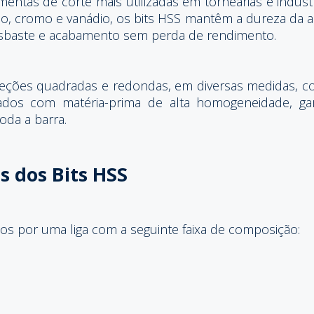
mentas de corte mais utilizadas em tornearias e indúst
io, cromo e vanádio, os bits HSS mantêm a dureza da 
esbaste e acabamento sem perda de rendimento.
seções quadradas e redondas, em diversas medidas, 
cados com matéria-prima de alta homogeneidade, g
oda a barra.
 dos Bits HSS
s por uma liga com a seguinte faixa de composição: