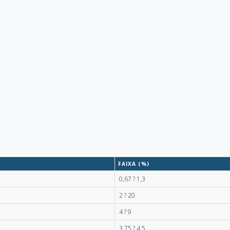
FAIXA (%)
0,67 ? 1,3
2 ? 20
4 ? 9
3,75 ? 4,5