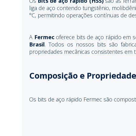
Os
bits de aço rápido (HSS)
são as ferra
liga de aço contendo tungstênio, molibdên
°C, permitindo operações contínuas de d
A
Fermec
oferece bits de aço rápido em 
Brasil
. Todos os nossos bits são fabri
propriedades mecânicas consistentes em t
Composição e Propriedades
Os bits de aço rápido Fermec são composto