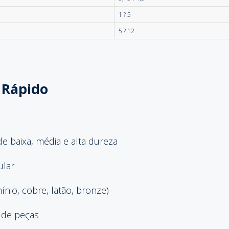
1 ? 5
5 ? 12
 Rápido
 baixa, média e alta dureza
ular
nio, cobre, latão, bronze)
 de peças